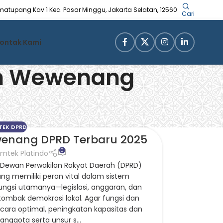
Simatupang Kav 1 Kec. Pasar Minggu, Jakarta Selatan, 12560
Cari
ontak Kami
Dan Wewenang
TEK DPRD
wenang DPRD Terbaru 2025
0
imtek Platindo
Dewan Perwakilan Rakyat Daerah (DPRD)
ng memiliki peran vital dalam sistem
fungsi utamanya—legislasi, anggaran, dan
mbak demokrasi lokal. Agar fungsi dan
cara optimal, peningkatan kapasitas dan
ggota serta unsur s...