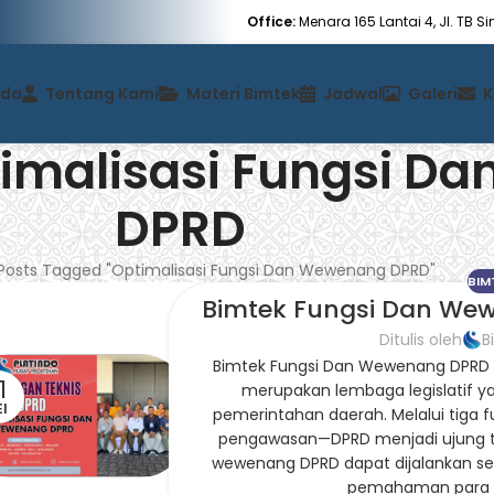
Office:
Menara 165 Lantai 4, Jl. TB 
nda
Tentang Kami
Materi Bimtek
Jadwal
Galeri
K
timalisasi Fungsi 
DPRD
Posts Tagged "Optimalisasi Fungsi Dan Wewenang DPRD"
BIM
Bimtek Fungsi Dan We
Ditulis oleh
B
Bimtek Fungsi Dan Wewenang DPRD 
1
merupakan lembaga legislatif ya
I
pemerintahan daerah. Melalui tiga 
pengawasan—DPRD menjadi ujung to
wewenang DPRD dapat dijalankan se
pemahaman para an