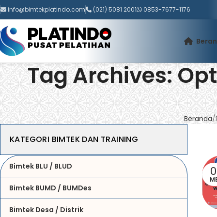
info@bimtekplatindo.com
(021) 5081 2001
0853-7677-1176
Bera
Tag Archives: Op
Beranda
KATEGORI BIMTEK DAN TRAINING
Bimtek BLU / BLUD
0
ME
Bimtek BUMD / BUMDes
Bimtek Desa / Distrik