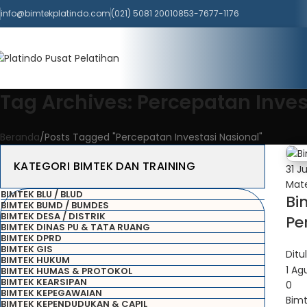
info@bimtekplatindo.com
(021) 5081 2001
0853-7677-1176
Tag Archives: Percepatan Inves
Beranda
Posts Tagged "Percepatan Investasi Nasional"
KATEGORI BIMTEK DAN TRAINING
31
Ju
Mate
BIMTEK BLU / BLUD
Bi
BIMTEK BUMD / BUMDES
BIMTEK DESA / DISTRIK
Pe
BIMTEK DINAS PU & TATA RUANG
BIMTEK DPRD
BIMTEK GIS
Ditu
BIMTEK HUKUM
1 Ag
BIMTEK HUMAS & PROTOKOL
BIMTEK KEARSIPAN
0
BIMTEK KEPEGAWAIAN
Bim
BIMTEK KEPENDUDUKAN & CAPIL