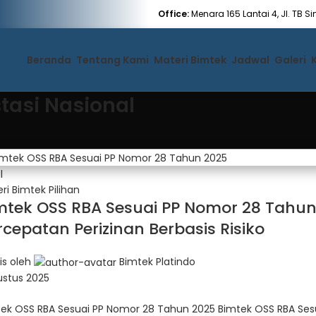
Office:
Menara 165 Lantai 4, Jl. TB 
Beranda
Tentang Kami
Materi Bimtek
Jadwal
Galeri
tasi Nasional
l
ri Bimtek Pilihan
mtek OSS RBA Sesuai PP Nomor 28 Tahun
rcepatan Perizinan Berbasis Risiko
lis oleh
Bimtek Platindo
ustus 2025
tek OSS RBA Sesuai PP Nomor 28 Tahun 2025 Bimtek OSS RBA Se