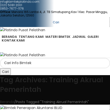
info@bimtekplatindo.com
(021) 5081 2001
0853-7677-1176
Office:
Menara 165 Lantai 4, Jl. TB Simatupang Kav 1 Kec. Pasar Minggu,
Jakarta Selatan, 12560
Cari
BERANDA
TENTANG KAMI
MATERI BIMTEK
JADWAL
GALERI
KONTAK KAMI
Cari
Tag Archives: Training Akrual
Pemerintah
Beranda
Posts Tagged "Training Akrual Pemerintah"