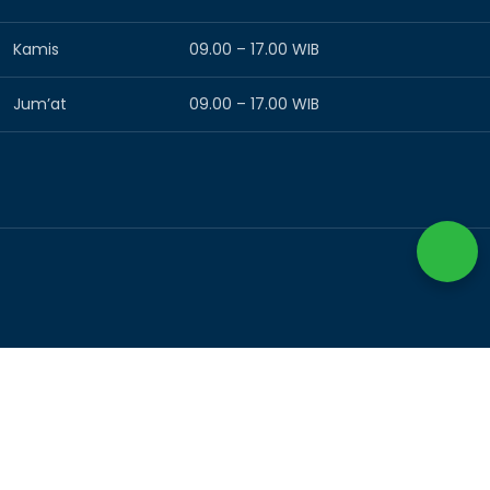
Kamis
09.00 – 17.00 WIB
Jum’at
09.00 – 17.00 WIB
© 2025 –
BIMTEK PLATINDO
– All rights reserved
Facebook
X
Email
Pinterest
linkedin
Telegram