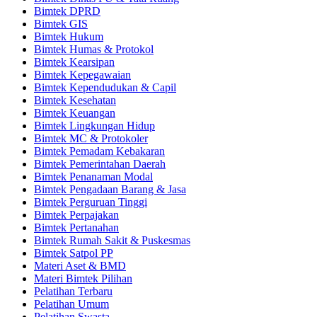
Bimtek DPRD
Bimtek GIS
Bimtek Hukum
Bimtek Humas & Protokol
Bimtek Kearsipan
Bimtek Kepegawaian
Bimtek Kependudukan & Capil
Bimtek Kesehatan
Bimtek Keuangan
Bimtek Lingkungan Hidup
Bimtek MC & Protokoler
Bimtek Pemadam Kebakaran
Bimtek Pemerintahan Daerah
Bimtek Penanaman Modal
Bimtek Pengadaan Barang & Jasa
Bimtek Perguruan Tinggi
Bimtek Perpajakan
Bimtek Pertanahan
Bimtek Rumah Sakit & Puskesmas
Bimtek Satpol PP
Materi Aset & BMD
Materi Bimtek Pilihan
Pelatihan Terbaru
Pelatihan Umum
Pelatihan Swasta