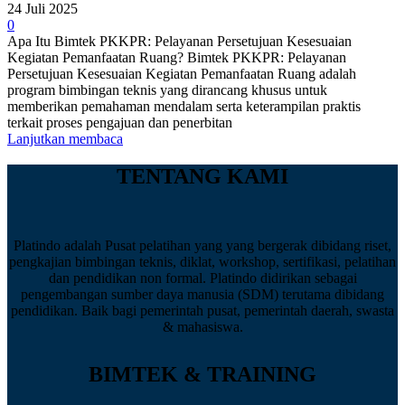
24 Juli 2025
0
Apa Itu Bimtek PKKPR: Pelayanan Persetujuan Kesesuaian
Kegiatan Pemanfaatan Ruang? Bimtek PKKPR: Pelayanan
Persetujuan Kesesuaian Kegiatan Pemanfaatan Ruang adalah
program bimbingan teknis yang dirancang khusus untuk
memberikan pemahaman mendalam serta keterampilan praktis
terkait proses pengajuan dan penerbitan
Lanjutkan membaca
TENTANG KAMI
Platindo adalah Pusat pelatihan yang yang bergerak dibidang riset,
pengkajian bimbingan teknis, diklat, workshop, sertifikasi, pelatihan
dan pendidikan non formal. Platindo didirikan sebagai
pengembangan sumber daya manusia (SDM) terutama dibidang
pendidikan. Baik bagi pemerintah pusat, pemerintah daerah, swasta
& mahasiswa.
BIMTEK & TRAINING