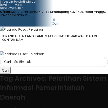
info@bimtekplatindo.com
(021) 5081 2001
0853-7677-1176
Office:
Menara 165 Lantai 4, Jl. TB Simatupang Kav 1 Kec. Pasar Minggu,
Jakarta Selatan, 12560
Cari
BERANDA
TENTANG KAMI
MATERI BIMTEK
JADWAL
GALERI
KONTAK KAMI
Cari
Tag Archives: Pelatihan Sistem
Informasi Pemerintahan
Daerah